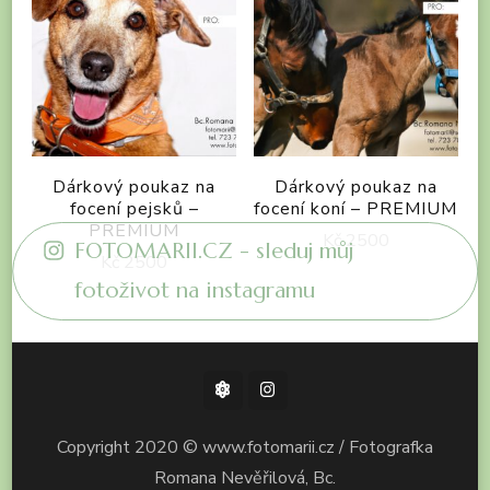
Dárkový poukaz na
Dárkový poukaz na
focení pejsků –
focení koní – PREMIUM
PREMIUM
Kč
2500
FOTOMARII.CZ - sleduj můj
Kč
2500
fotoživot na instagramu
Copyright 2020 © www.fotomarii.cz / Fotografka
Romana Nevěřilová, Bc.