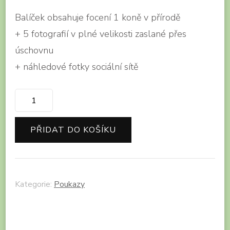
Balíček obsahuje focení 1 koně v přírodě
+ 5 fotografií v plné velikosti zaslané přes
úschovnu
+ náhledové fotky sociální sítě
Dárkový
poukaz
na
PŘIDAT DO KOŠÍKU
focení
koní
–
Kategorie:
Poukazy
MINI
množství