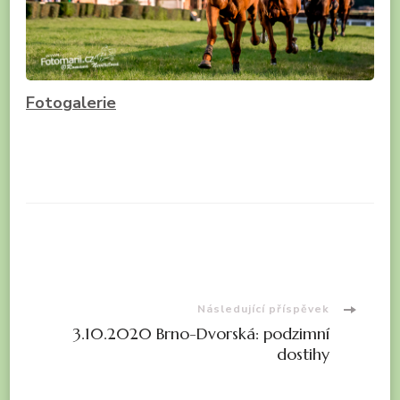
F
o
t
o
g
a
l
e
r
i
e
Navigace
příspěvku
Následující příspěvek
3.10.2020 Brno-Dvorská: podzimní
dostihy