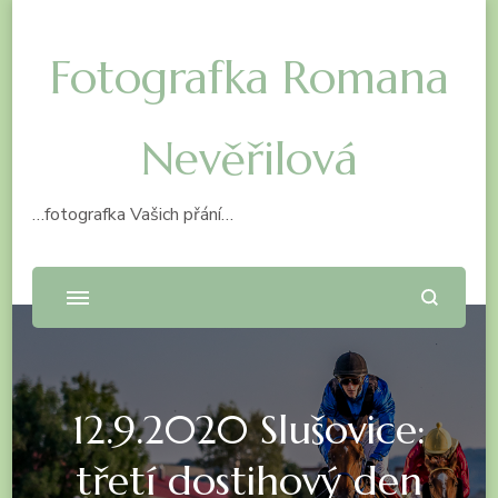
Fotografka Romana
Nevěřilová
…fotografka Vašich přání…
12.9.2020 Slušovice:
třetí dostihový den