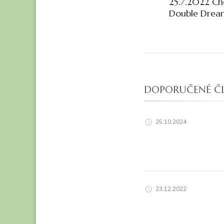
25.7.2022 Ch
příspěvk
Double Dream
DOPORUČENÉ Č
25.10.2024
23.12.2022