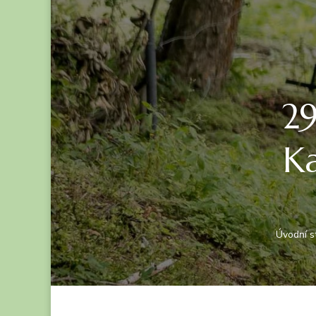
29
Ka
Úvodní s