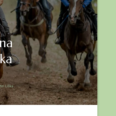
ana
ška
in Liška