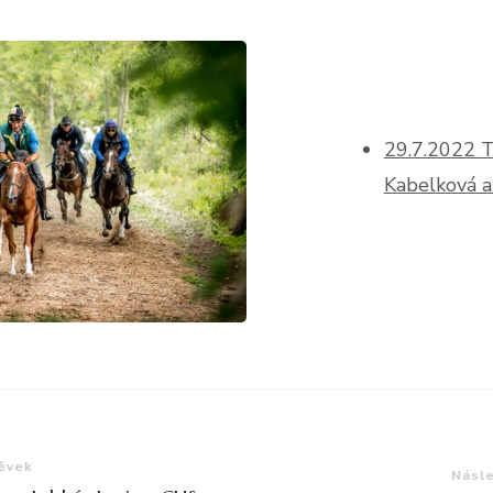
29.7.2022 
Kabelková a
e
pěvek
Násle