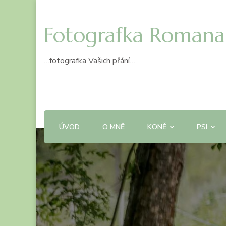
Fotografka Romana
…fotografka Vašich přání…
ÚVOD
O MNĚ
KONĚ
PSI