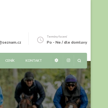
Termíny focení
i@seznam.cz
Po - Ne / dle domluvy
CENÍK
KONTAKT