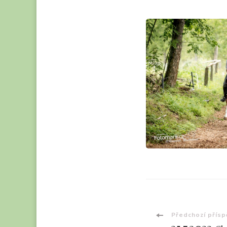
Navigac
Předchozí přís