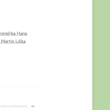
Trenérka Hana
 Martin Liška
dující příspěvek