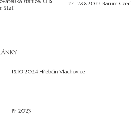
ovatelská stanice: CHS
27.-28.8.2022 Barum Czech
u
 Staff
LÁNKY
18.10.2024 Hřebčín Vlachovice
PF 2023