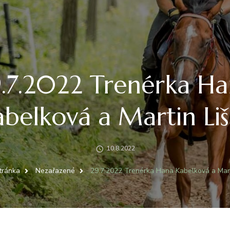
.7.2022 Trenérka H
belková a Martin Li
10.8.2022
tránka
Nezařazené
29.7.2022 Trenérka Hana Kabelková a Mart