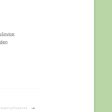
ušovice:
 den
dující příspěvek