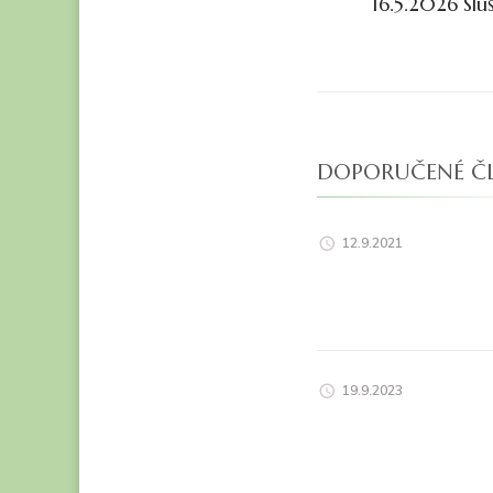
16.5.2026 Slu
příspěvk
DOPORUČENÉ Č
12.9.2021
19.9.2023