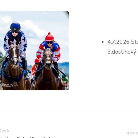
4.7.2026 Sl
3.dostihový
e
pěvek
Násle