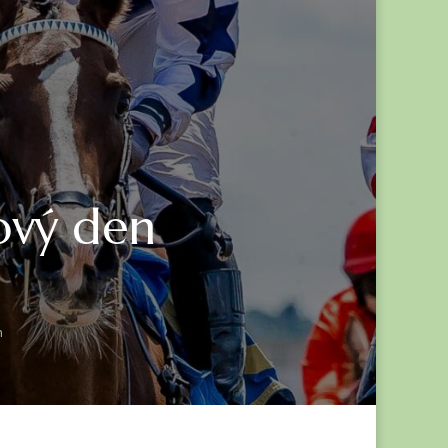
hový den
n