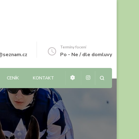
Termíny focení
i@seznam.cz
Po - Ne / dle domluvy
CENÍK
KONTAKT