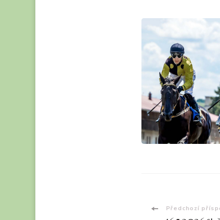
Navigac
Předchozí přís