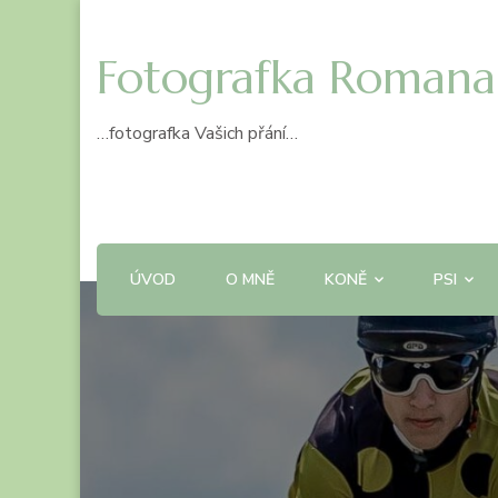
Fotografka Romana
…fotografka Vašich přání…
ÚVOD
O MNĚ
KONĚ
PSI